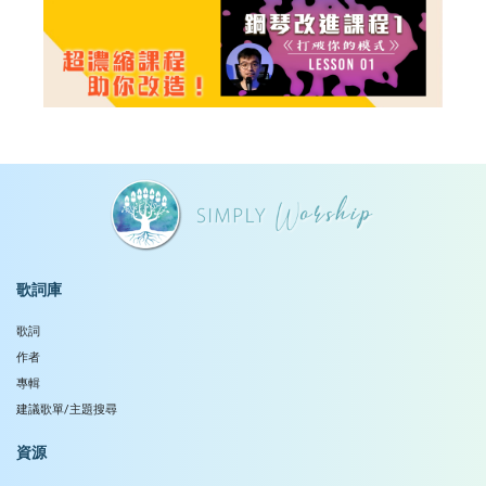
歌詞庫
歌詞
作者
專輯
建議歌單/主題搜尋
資源