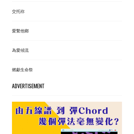
交托祢
愛繫他鄉
為愛傾流
燃獻生命祭
ADVERTISEMENT