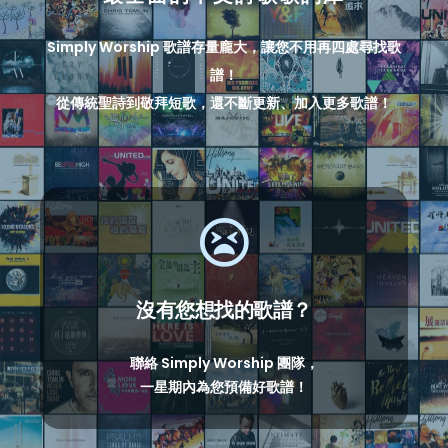
Simply Worship 歌譜存量龐大，讓您不用再四處尋找歌
譜！
從傳統聖詩到敬拜短歌，還不斷更新、加入更多歌譜！
沒有您想找的歌譜？
聯絡 Simply Worship 團隊，
一星期內為您預備好歌譜！