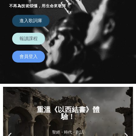
不再為技術煩惱，用生命來敬拜！​
進入歌詞庫
報讀課程
會員登入
重溫《以西結書》體
驗！
聖經・時代・對話
以創傷研究的角度來理解《以西結書》，