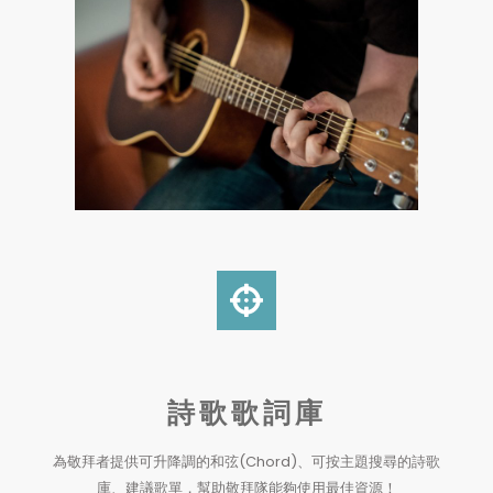
詩歌歌詞庫
為敬拜者提供可升降調的和弦(Chord)、可按主題搜尋的詩歌
庫、建議歌單，幫助敬拜隊能夠使用最佳資源！